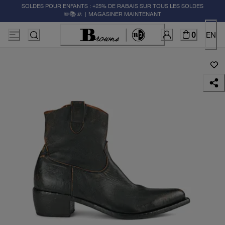
SOLDES POUR ENFANTS : +25% DE RABAIS SUR TOUS LES SOLDES
✏️📚🚸 | MAGASINER MAINTENANT
0
EN