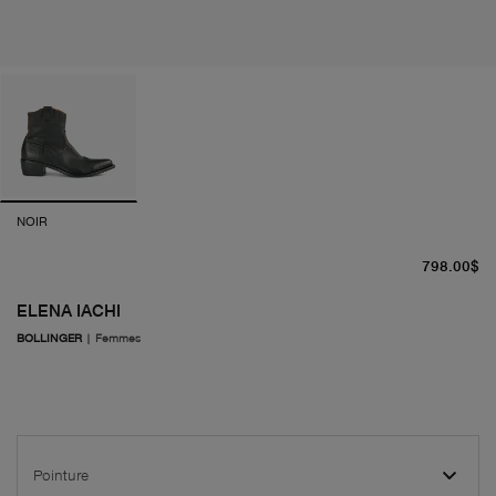
NOIR
pr
798.00$
ELENA IACHI
BOLLINGER
|
Femmes
Pointure