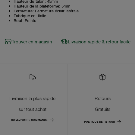
Hauteur du talon
:
45mm
Hauteur de la plateforme
:
5mm
Fermeture
:
Fermeture éclair latérale
Fabriqué en
:
Italie
Bout
:
Pointu
Trouver en magasin
Livraison rapide & retour facile
Livraison la plus rapide
Retours
sur tout achat
Gratuits
SUIVEZ VOTRE COMMANDE
POLITIQUE DE RETOUR