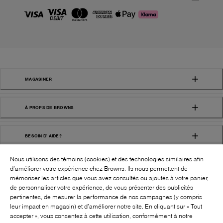
MAGASINER
À PROPS DE BROWNS
BESOIN D' AIDE?
Nous utilisons des témoins (cookies) et des technologies similaires afin
d’améliorer votre expérience chez Browns. Ils nous permettent de
mémoriser les articles que vous avez consultés ou ajoutés à votre panier,
de personnaliser votre expérience, de vous présenter des publicités
pertinentes, de mesurer la performance de nos campagnes (y compris
leur impact en magasin) et d’améliorer notre site. En cliquant sur « Tout
SUIVEZ-NOUS!:
accepter », vous consentez à cette utilisation, conformément à notre