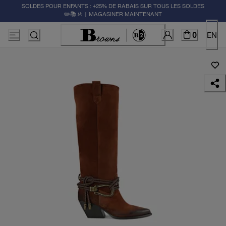
SOLDES POUR ENFANTS : +25% DE RABAIS SUR TOUS LES SOLDES
✏️📚🚸 | MAGASINER MAINTENANT
0
EN