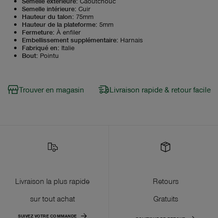
Semelle extérieure
:
Caoutchouc
Semelle intérieure
:
Cuir
Hauteur du talon
:
75mm
Hauteur de la plateforme
:
5mm
Fermeture
:
À enfiler
Embellissement supplémentaire
:
Harnais
Fabriqué en
:
Italie
Bout
:
Pointu
Trouver en magasin
Livraison rapide & retour facile
Livraison la plus rapide
Retours
sur tout achat
Gratuits
SUIVEZ VOTRE COMMANDE