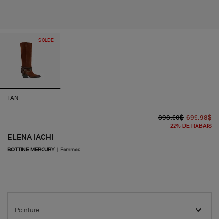
SOLDE
TAN
pr
pr
898.00$
699.98$
22
%
DE RABAIS
ELENA IACHI
BOTTINE MERCURY
|
Femmes
Pointure