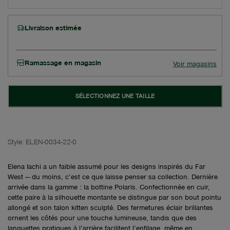
Livraison estimée
Ramassage en magasin
Voir magasins
SÉLECTIONNEZ UNE TAILLE
Style:
ELEN-0034-22-0
Elena Iachi a un faible assumé pour les designs inspirés du Far
West — du moins, c’est ce que laisse penser sa collection. Dernière
arrivée dans la gamme : la bottine Polaris. Confectionnée en cuir,
cette paire à la silhouette montante se distingue par son bout pointu
allongé et son talon kitten sculpté. Des fermetures éclair brillantes
ornent les côtés pour une touche lumineuse, tandis que des
languettes pratiques à l’arrière facilitent l’enfilage, même en