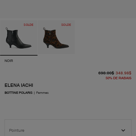
SOLDE
SOLDE
NOIR
pr
pr
698.00$
348.98$
50
%
DE RABAIS
ELENA IACHI
BOTTINE POLARIS
|
Femmes
Pointure