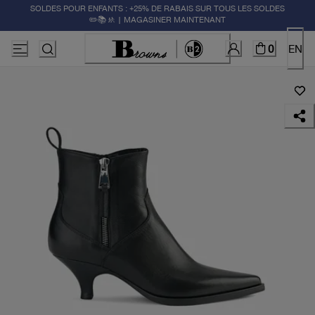
SOLDES POUR ENFANTS : +25% DE RABAIS SUR TOUS LES SOLDES
✏️📚🚸 | MAGASINER MAINTENANT
0
EN