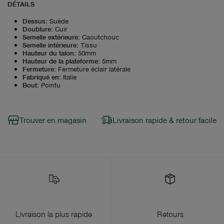
DÉTAILS
Dessus
:
Suède
Doublure
:
Cuir
Semelle extérieure
:
Caoutchouc
Semelle intérieure
:
Tissu
Hauteur du talon
:
50mm
Hauteur de la plateforme
:
5mm
Fermeture
:
Fermeture éclair latérale
Fabriqué en
:
Italie
Bout
:
Pointu
Trouver en magasin
Livraison rapide & retour facile
Livraison la plus rapide
Retours