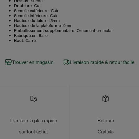
Dessus
:
Suède
Doublure
:
Cuir
Semelle extérieure
:
Cuir
Semelle intérieure
:
Cuir
Hauteur du talon
:
45mm
Hauteur de la plateforme
:
0mm
Embellissement supplémentaire
:
Ornement en métal
Fabriqué en
:
Italie
Bout
:
Carré
Trouver en magasin
Livraison rapide & retour facile
Livraison la plus rapide
Retours
sur tout achat
Gratuits