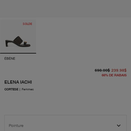
SOLDE
ÉBÈNE
pr
pr
698.00$
239.98$
66
%
DE RABAIS
ELENA IACHI
CORTESE
|
Femmes
Pointure