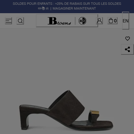
SOLDES POUR ENFANTS : +25% DE RABAIS SUR TOUS LES SOLDES
✏️📚🚸 | MAGASINER MAINTENANT
0
EN