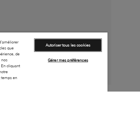
d’améliorer
Autoriser tous les cookies
cles que
périence, de
e nos
Gérer mes préférences
 En cliquant
notre
ut temps en