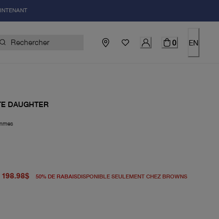
AINTENANT
0
EN
TE DAUGHTER
mmes
igine 398.00$
du prix actuel 198.98$
198.98$
50
%
DE RABAIS
DISPONIBLE SEULEMENT CHEZ BROWNS