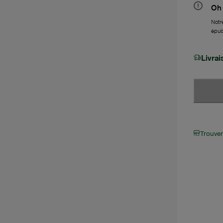
Oh 
Notre
épui
Livra
Trouve