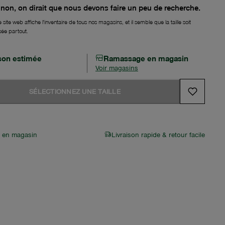
non, on dirait que nous devons faire un peu de recherche.
 site web affiche l'inventaire de tous nos magasins, et il semble que la taille soit
sée partout.
ison estimée
Ramassage en magasin
Voir magasins
SÉLECTIONNEZ UNE TAILLE
r en magasin
Livraison rapide & retour facile