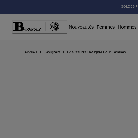
Skip
SOLDES P
to
Content
Nouveautés
Femmes
Hommes
Accueil
Designers
Chaussures Designer Pour Femmes