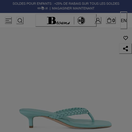
SOLDES POUR ENFANTS : +25% DE RABAIS SUR TOUS LES SOLDES
✏️📚🚸 | MAGASINER MAINTENANT
0
EN