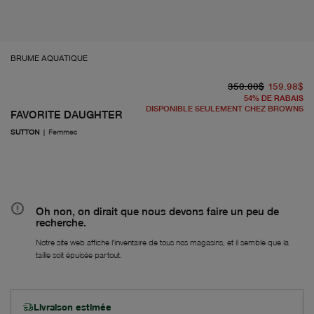
BRUME AQUATIQUE
pr
À 
350.00$
159.98$
54
%
DE RABAIS
DISPONIBLE SEULEMENT CHEZ BROWNS
FAVORITE DAUGHTER
SUTTON
|
Femmes
Oh non, on dirait que nous devons faire un peu de
recherche.
Notre site web affiche l'inventaire de tous nos magasins, et il semble que la
taille soit épuisée partout.
Livraison estimée