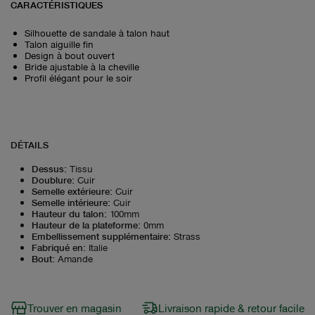
CARACTÉRISTIQUES
Silhouette de sandale à talon haut
Talon aiguille fin
Design à bout ouvert
Bride ajustable à la cheville
Profil élégant pour le soir
DÉTAILS
Dessus
:
Tissu
Doublure
:
Cuir
Semelle extérieure
:
Cuir
Semelle intérieure
:
Cuir
Hauteur du talon
:
100mm
Hauteur de la plateforme
:
0mm
Embellissement supplémentaire
:
Strass
Fabriqué en
:
Italie
Bout
:
Amande
Trouver en magasin
Livraison rapide & retour facile