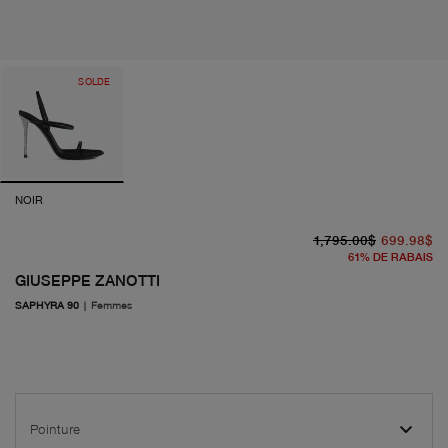
SOLDE
NOIR
pr
pr
1,795.00$
699.98$
61
%
DE RABAIS
GIUSEPPE ZANOTTI
SAPHYRA 90
|
Femmes
Pointure