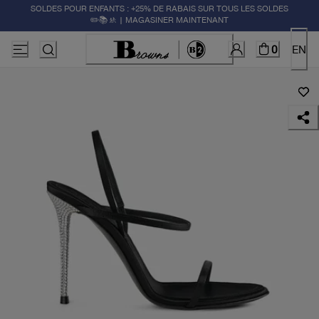
SOLDES POUR ENFANTS : +25% DE RABAIS SUR TOUS LES SOLDES
✏️📚🚸 | MAGASINER MAINTENANT
0
EN