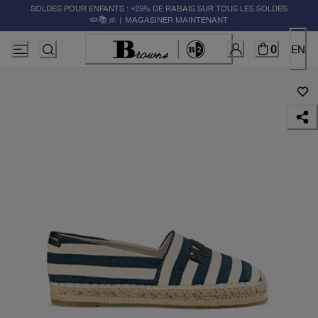
SOLDES POUR ENFANTS : +25% DE RABAIS SUR TOUS LES SOLDES
✏️📚🚸 | MAGASINER MAINTENANT
0
EN