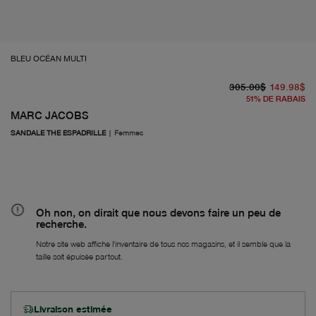
BLEU OCÉAN MULTI
pr
À 
305.00$
149.98$
51
%
DE RABAIS
MARC JACOBS
SANDALE THE ESPADRILLE
|
Femmes
Oh non, on dirait que nous devons faire un peu de
recherche.
Notre site web affiche l'inventaire de tous nos magasins, et il semble que la
taille soit épuisée partout.
Livraison estimée