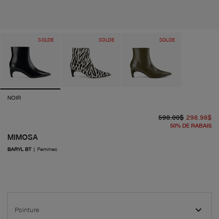
SOLDE
SOLDE
SOLDE
NOIR
pr
pr
598.00$
298.98$
50
%
DE RABAIS
MIMOSA
BARYL BT
|
Femmes
Pointure