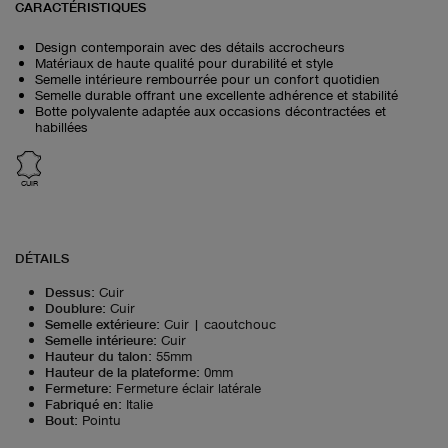
CARACTÉRISTIQUES
Design contemporain avec des détails accrocheurs
Matériaux de haute qualité pour durabilité et style
Semelle intérieure rembourrée pour un confort quotidien
Semelle durable offrant une excellente adhérence et stabilité
Botte polyvalente adaptée aux occasions décontractées et
habillées
CUIR
DÉTAILS
Dessus
:
Cuir
Doublure
:
Cuir
Semelle extérieure
:
Cuir | caoutchouc
Semelle intérieure
:
Cuir
Hauteur du talon
:
55mm
Hauteur de la plateforme
:
0mm
Fermeture
:
Fermeture éclair latérale
Fabriqué en
:
Italie
Bout
:
Pointu