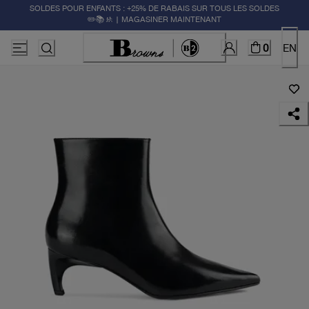
SOLDES POUR ENFANTS : +25% DE RABAIS SUR TOUS LES SOLDES
✏️📚🚸 | MAGASINER MAINTENANT
0
EN