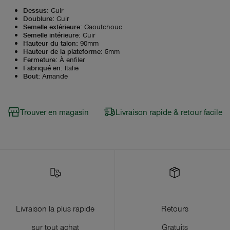
Dessus
:
Cuir
Doublure
:
Cuir
Semelle extérieure
:
Caoutchouc
Semelle intérieure
:
Cuir
Hauteur du talon
:
90mm
Hauteur de la plateforme
:
5mm
Fermeture
:
À enfiler
Fabriqué en
:
Italie
Bout
:
Amande
Trouver en magasin
Livraison rapide & retour facile
Livraison la plus rapide
Retours
sur tout achat
Gratuits