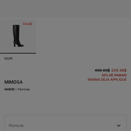
SOLDE
NOIR
pr
pr
498.00$
239.98$
52
%
DE RABAIS
RABAIS DÉJÀ APPLIQUÉ
MIMOSA
MAEVE
|
Femmes
Pointure