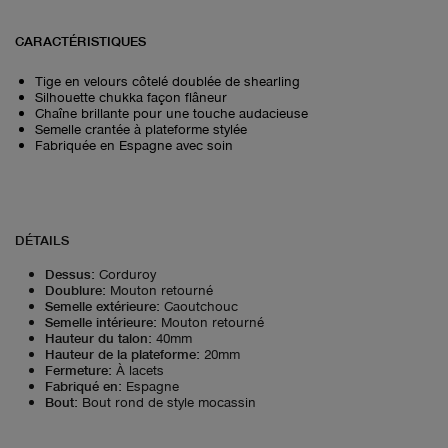
CARACTÉRISTIQUES
Tige en velours côtelé doublée de shearling
Silhouette chukka façon flâneur
Chaîne brillante pour une touche audacieuse
Semelle crantée à plateforme stylée
Fabriquée en Espagne avec soin
DÉTAILS
Dessus
:
Corduroy
Doublure
:
Mouton retourné
Semelle extérieure
:
Caoutchouc
Semelle intérieure
:
Mouton retourné
Hauteur du talon
:
40mm
Hauteur de la plateforme
:
20mm
Fermeture
:
À lacets
Fabriqué en
:
Espagne
Bout
:
Bout rond de style mocassin