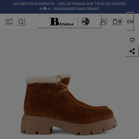
SOLDES POUR ENFANTS : +25% DE RABAIS SUR TOUS LES SOLDES
✏️📚🚸 | MAGASINER MAINTENANT
0
EN