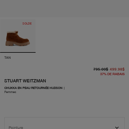
SOLDE
TAN
pr
pr
795.00$
499.98$
37
%
DE RABAIS
STUART WEITZMAN
CHUKKA EN PEAU RETOURNÉE HUDSON
|
Femmes
Pointure