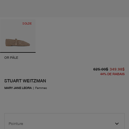
SOLDE
OR PÂLE
pr
pr
625.00$
349.98$
44
%
DE RABAIS
STUART WEITZMAN
MARY JANE LEORA
|
Femmes
Pointure