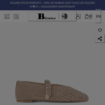
SOLDES POUR ENFANTS : +25% DE RABAIS SUR TOUS LES SOLDES
✏️📚🚸 | MAGASINER MAINTENANT
0
EN