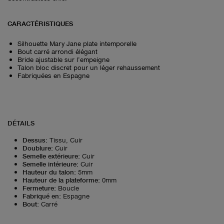
CARACTÉRISTIQUES
Silhouette Mary Jane plate intemporelle
Bout carré arrondi élégant
Bride ajustable sur l’empeigne
Talon bloc discret pour un léger rehaussement
Fabriquées en Espagne
DÉTAILS
Dessus
:
Tissu, Cuir
Doublure
:
Cuir
Semelle extérieure
:
Cuir
Semelle intérieure
:
Cuir
Hauteur du talon
:
5mm
Hauteur de la plateforme
:
0mm
Fermeture
:
Boucle
Fabriqué en
:
Espagne
Bout
:
Carré