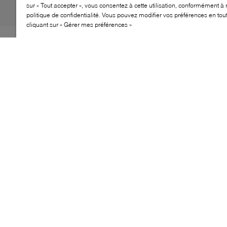
sur « Tout accepter », vous consentez à cette utilisation, conformément à 
politique de confidentialité. Vous pouvez modifier vos préférences en to
cliquant sur « Gérer mes préférences »
Les mules Stuart Weitzman Vinnie Lucite misent sur
une approche aérienne et raffinée. Les brides
transparentes créent un effet presque invisible qui
allonge naturellement la silhouette, tandis que le talon
compensé sculptural apporte une touche
contemporaine. Élégante, cette mule apporte juste ce
qu’il faut d’éclat aux occasions spéciales comme aux
soirées.
CARACTÉRISTIQUES
Silhouette mule à brides transparentes
Talon compensé lucite sculptural
Design à enfiler pratique
Bout ouvert effet allongeant
Style raffiné pour occasions