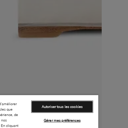
d’améliorer
Autoriser tous les cookies
cles que
périence, de
e nos
Gérer mes préférences
 En cliquant