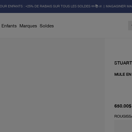
OUR ENFANTS : +25% DE RABAIS SUR TOUS LES SOLDES ✏️📚🚸 | MAGASINER M
Enfants
Marques
Soldes
STUART
MULE EN 
prix act
650.00$
ROUGISS