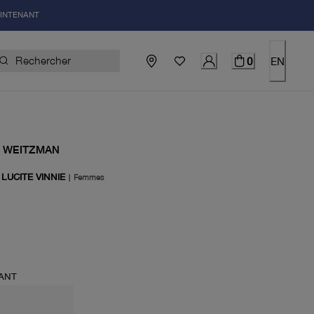
AINTENANT
0
EN
 WEITZMAN
LUCITE VINNIE
|
Femmes
uel 650.00$
ANT