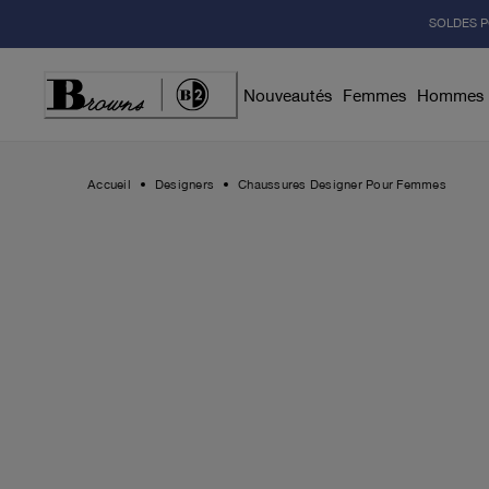
Skip
SOLDES P
to
Content
Nouveautés
Femmes
Hommes
Accueil
Designers
Chaussures Designer Pour Femmes