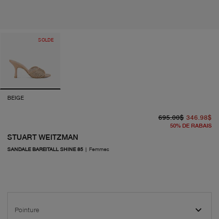
SOLDE
BEIGE
pr
pr
695.00$
346.98$
50
%
DE RABAIS
STUART WEITZMAN
SANDALE BAREITALL SHINE 85
|
Femmes
Pointure