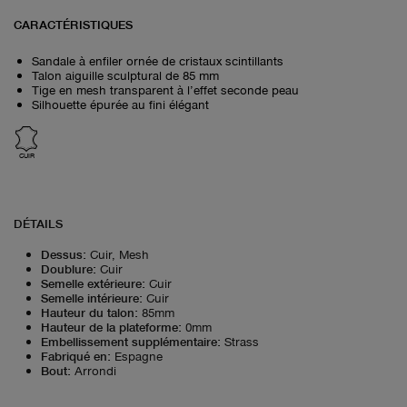
CARACTÉRISTIQUES
Sandale à enfiler ornée de cristaux scintillants
Talon aiguille sculptural de 85 mm
Tige en mesh transparent à l’effet seconde peau
Silhouette épurée au fini élégant
CUIR
DÉTAILS
Dessus
:
Cuir, Mesh
Doublure
:
Cuir
Semelle extérieure
:
Cuir
Semelle intérieure
:
Cuir
Hauteur du talon
:
85mm
Hauteur de la plateforme
:
0mm
Embellissement supplémentaire
:
Strass
Fabriqué en
:
Espagne
Bout
:
Arrondi