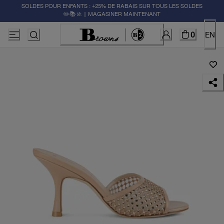
SOLDES POUR ENFANTS : +25% DE RABAIS SUR TOUS LES SOLDES
✏️📚🚸 | MAGASINER MAINTENANT
0
EN