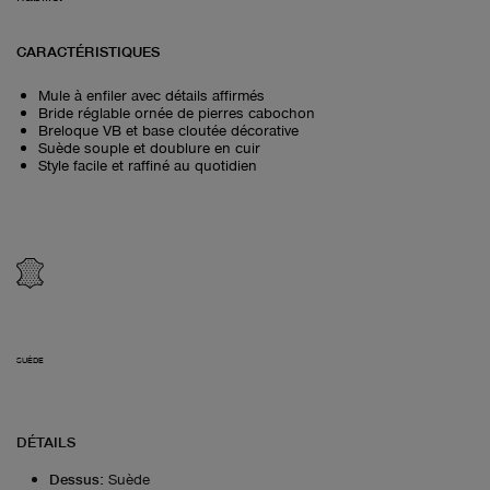
CARACTÉRISTIQUES
Mule à enfiler avec détails affirmés
Bride réglable ornée de pierres cabochon
Breloque VB et base cloutée décorative
Suède souple et doublure en cuir
Style facile et raffiné au quotidien
SUÈDE
DÉTAILS
Dessus
:
Suède