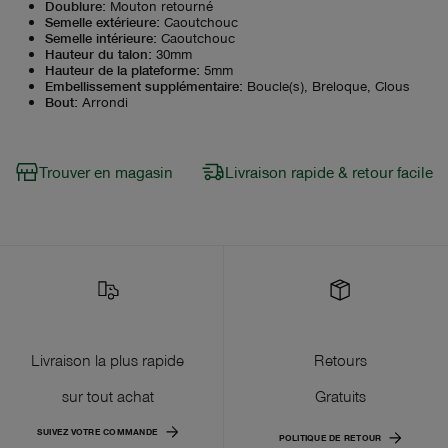
Doublure
:
Mouton retourné
Semelle extérieure
:
Caoutchouc
Semelle intérieure
:
Caoutchouc
Hauteur du talon
:
30mm
Hauteur de la plateforme
:
5mm
Embellissement supplémentaire
:
Boucle(s), Breloque, Clous
Bout
:
Arrondi
Trouver en magasin
Livraison rapide & retour facile
Livraison la plus rapide
Retours
sur tout achat
Gratuits
SUIVEZ VOTRE COMMANDE
POLITIQUE DE RETOUR