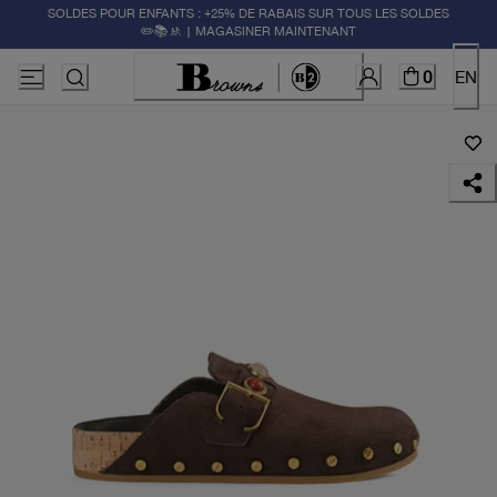
SOLDES POUR ENFANTS : +25% DE RABAIS SUR TOUS LES SOLDES
✏️📚🚸 | MAGASINER MAINTENANT
0
EN