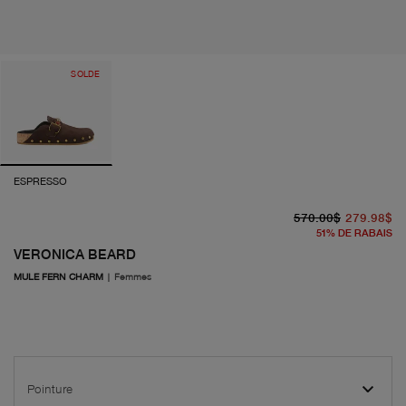
SOLDE
ESPRESSO
pr
pr
570.00$
279.98$
51
%
DE RABAIS
VERONICA BEARD
MULE FERN CHARM
|
Femmes
Pointure