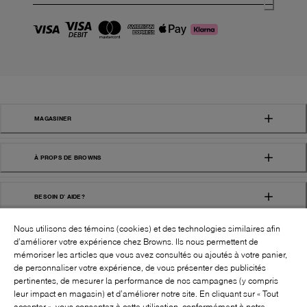
MAGASINER
À PROPS DE BROWNS
BESOIN D' AIDE?
Nous utilisons des témoins (cookies) et des technologies similaires afin
d’améliorer votre expérience chez Browns. Ils nous permettent de
mémoriser les articles que vous avez consultés ou ajoutés à votre panier,
de personnaliser votre expérience, de vous présenter des publicités
pertinentes, de mesurer la performance de nos campagnes (y compris
leur impact en magasin) et d’améliorer notre site. En cliquant sur « Tout
SUIVEZ-NOUS!:
accepter », vous consentez à cette utilisation, conformément à notre