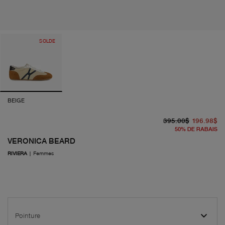
SOLDE
BEIGE
pr
pr
395.00$
196.98$
50
%
DE RABAIS
VERONICA BEARD
RIVIERA
|
Femmes
Pointure