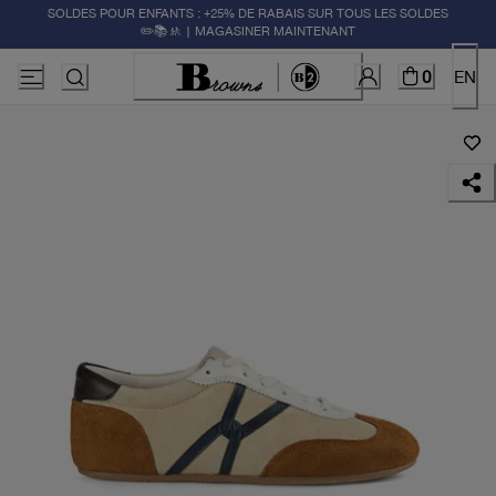
SOLDES POUR ENFANTS : +25% DE RABAIS SUR TOUS LES SOLDES
✏️📚🚸 | MAGASINER MAINTENANT
0
EN