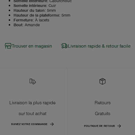
Semelle extérieure
:
Caoutchouc
Semelle intérieure
:
Cuir
Hauteur du talon
:
5mm
Hauteur de la plateforme
:
5mm
Fermeture
:
À lacets
Bout
:
Amande
Trouver en magasin
Livraison rapide & retour facile
Livraison la plus rapide
Retours
sur tout achat
Gratuits
SUIVEZ VOTRE COMMANDE
POLITIQUE DE RETOUR