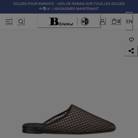
SOLDES POUR ENFANTS : +25% DE RABAIS SUR TOUS LES SOLDES
✏️📚🚸 | MAGASINER MAINTENANT
0
EN