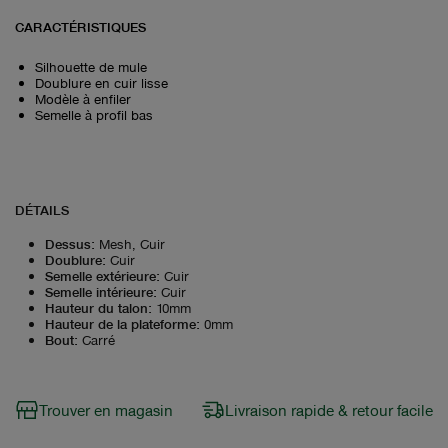
CARACTÉRISTIQUES
Silhouette de mule
Doublure en cuir lisse
Modèle à enfiler
Semelle à profil bas
DÉTAILS
Dessus
:
Mesh, Cuir
Doublure
:
Cuir
Semelle extérieure
:
Cuir
Semelle intérieure
:
Cuir
Hauteur du talon
:
10mm
Hauteur de la plateforme
:
0mm
Bout
:
Carré
Trouver en magasin
Livraison rapide & retour facile