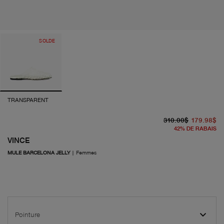
SOLDE
TRANSPARENT
pr
pr
310.00$
179.98$
42
%
DE RABAIS
VINCE
MULE BARCELONA JELLY
|
Femmes
Pointure