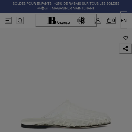
SOLDES POUR ENFANTS : +25% DE RABAIS SUR TOUS LES SOLDES
✏️📚🚸 | MAGASINER MAINTENANT
0
EN