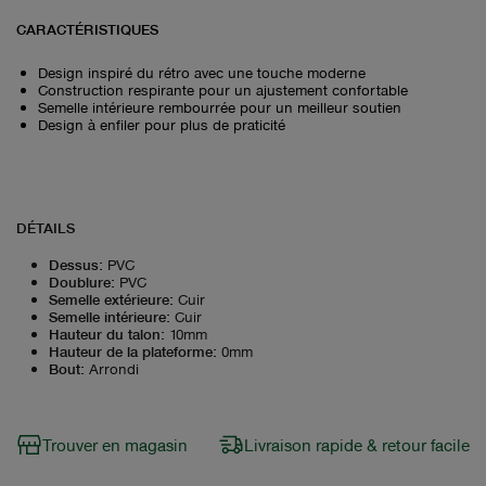
CARACTÉRISTIQUES
Design inspiré du rétro avec une touche moderne
Construction respirante pour un ajustement confortable
Semelle intérieure rembourrée pour un meilleur soutien
Design à enfiler pour plus de praticité
DÉTAILS
Dessus
:
PVC
Doublure
:
PVC
Semelle extérieure
:
Cuir
Semelle intérieure
:
Cuir
Hauteur du talon
:
10mm
Hauteur de la plateforme
:
0mm
Bout
:
Arrondi
Trouver en magasin
Livraison rapide & retour facile