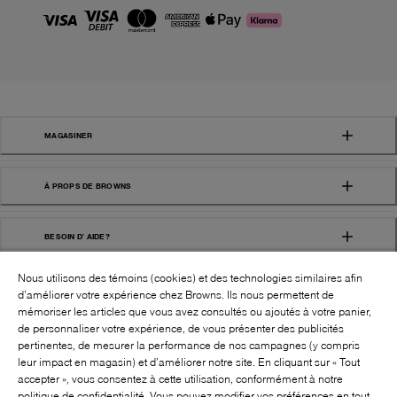
MAGASINER
À PROPS DE BROWNS
BESOIN D' AIDE?
Nous utilisons des témoins (cookies) et des technologies similaires afin
d’améliorer votre expérience chez Browns. Ils nous permettent de
mémoriser les articles que vous avez consultés ou ajoutés à votre panier,
de personnaliser votre expérience, de vous présenter des publicités
pertinentes, de mesurer la performance de nos campagnes (y compris
leur impact en magasin) et d’améliorer notre site. En cliquant sur « Tout
SUIVEZ-NOUS!:
accepter », vous consentez à cette utilisation, conformément à notre
politique de confidentialité. Vous pouvez modifier vos préférences en tout