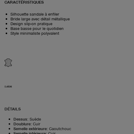
CARACTÉRISTIQUES
Silhouette sandale à enfiler
Bride large avec détail métallique
Design slip-on pratique
Base basse pour le quotidien
Style minimaliste polyvalent
SUÈDE
DÉTAILS
Dessus
:
Suède
Doublure
:
Cuir
Semelle extérieure
:
Caoutchouc
Semelle intérieure
:
Cuir