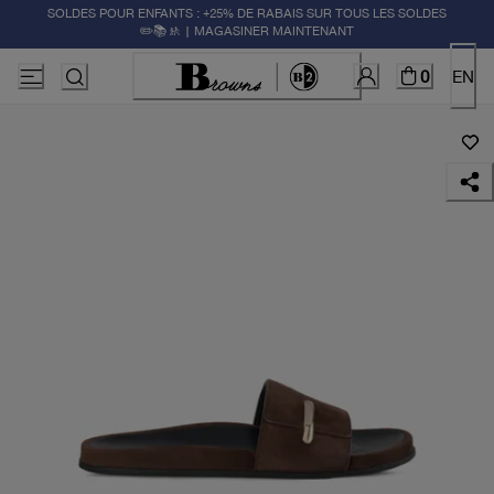
SOLDES POUR ENFANTS : +25% DE RABAIS SUR TOUS LES SOLDES
✏️📚🚸 | MAGASINER MAINTENANT
0
EN