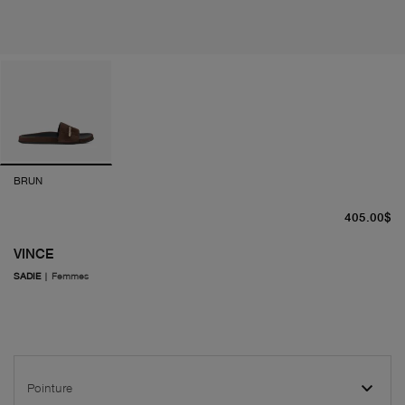
BRUN
pr
405.00$
VINCE
SADIE
|
Femmes
Pointure