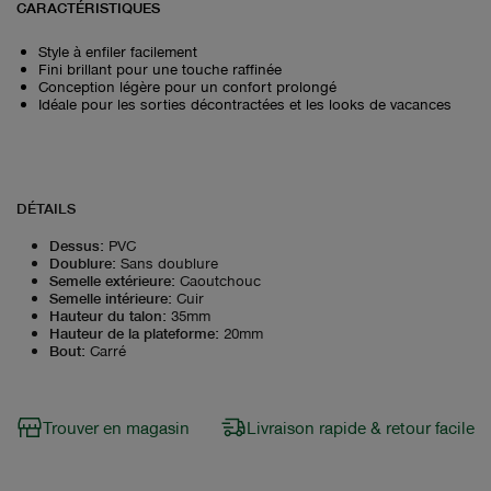
CARACTÉRISTIQUES
Style à enfiler facilement
Fini brillant pour une touche raffinée
Conception légère pour un confort prolongé
Idéale pour les sorties décontractées et les looks de vacances
DÉTAILS
Dessus
:
PVC
Doublure
:
Sans doublure
Semelle extérieure
:
Caoutchouc
Semelle intérieure
:
Cuir
Hauteur du talon
:
35mm
Hauteur de la plateforme
:
20mm
Bout
:
Carré
Trouver en magasin
Livraison rapide & retour facile