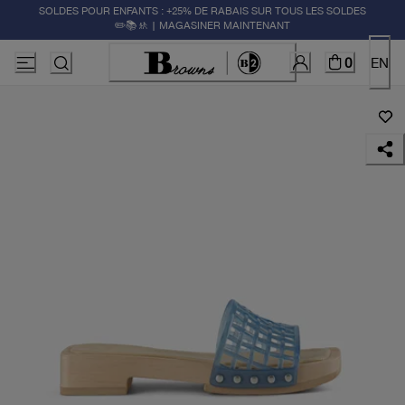
SOLDES POUR ENFANTS : +25% DE RABAIS SUR TOUS LES SOLDES
✏️📚🚸 | MAGASINER MAINTENANT
0
EN