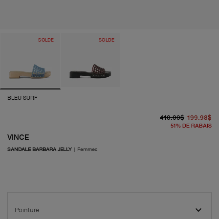
SOLDE
SOLDE
BLEU SURF
pr
pr
410.00$
199.98$
51
%
DE RABAIS
VINCE
SANDALE BARBARA JELLY
|
Femmes
Pointure