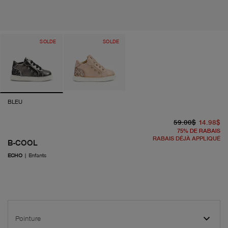
SOLDE
SOLDE
BLEU
pr
pr
59.00$
14.98$
75
%
DE RABAIS
RABAIS DÉJÀ APPLIQUÉ
B-COOL
ECHO
|
Enfants
Pointure