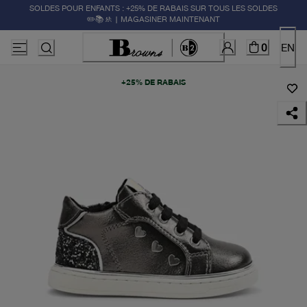
SOLDES POUR ENFANTS : +25% DE RABAIS SUR TOUS LES SOLDES
✏️📚🚸 | MAGASINER MAINTENANT
0
EN
+25% DE RABAIS