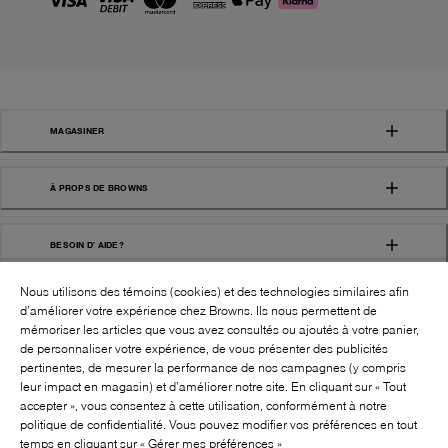
MAGASINER
À PROPS DE BROWNS
BESOIN D' AIDE?
Nous utilisons des témoins (cookies) et des technologies similaires afin
d’améliorer votre expérience chez Browns. Ils nous permettent de
mémoriser les articles que vous avez consultés ou ajoutés à votre panier,
de personnaliser votre expérience, de vous présenter des publicités
pertinentes, de mesurer la performance de nos campagnes (y compris
leur impact en magasin) et d’améliorer notre site. En cliquant sur « Tout
SUIVEZ-NOUS!:
accepter », vous consentez à cette utilisation, conformément à notre
politique de confidentialité. Vous pouvez modifier vos préférences en tout
©
2026
BROWNS SHOES INC. TOUS DROITS
temps en cliquant sur « Gérer mes préférences »