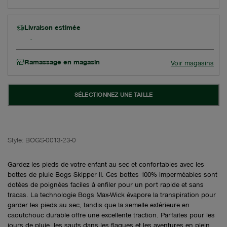
Livraison estimée
Ramassage en magasin
Voir magasins
SÉLECTIONNEZ UNE TAILLE
Style:
BOGS-0013-23-0
Gardez les pieds de votre enfant au sec et confortables avec les
bottes de pluie Bogs Skipper II. Ces bottes 100% imperméables sont
dotées de poignées faciles à enfiler pour un port rapide et sans
tracas. La technologie Bogs Max-Wick évapore la transpiration pour
garder les pieds au sec, tandis que la semelle extérieure en
caoutchouc durable offre une excellente traction. Parfaites pour les
jours de pluie, les sauts dans les flaques et les aventures en plein