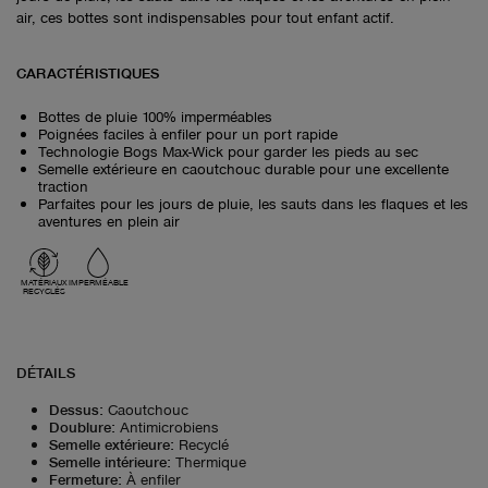
air, ces bottes sont indispensables pour tout enfant actif.
CARACTÉRISTIQUES
Bottes de pluie 100% imperméables
Poignées faciles à enfiler pour un port rapide
Technologie Bogs Max-Wick pour garder les pieds au sec
Semelle extérieure en caoutchouc durable pour une excellente
traction
Parfaites pour les jours de pluie, les sauts dans les flaques et les
aventures en plein air
MATÉRIAUX
IMPERMÉABLE
RECYCLÉS
DÉTAILS
Dessus
:
Caoutchouc
Doublure
:
Antimicrobiens
Semelle extérieure
:
Recyclé
Semelle intérieure
:
Thermique
Fermeture
:
À enfiler