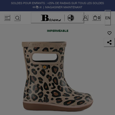
SOLDES POUR ENFANTS : +25% DE RABAIS SUR TOUS LES SOLDES
✏️📚🚸 | MAGASINER MAINTENANT
0
EN
IMPERMÉABLE