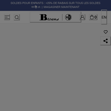
SOLDES POUR ENFANTS : +25% DE RABAIS SUR TOUS LES SOLDES
✏️📚🚸 | MAGASINER MAINTENANT
0
EN