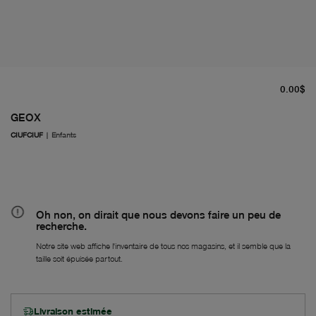
pr
0.00$
GEOX
CIUFCIUF
|
Enfants
Oh non, on dirait que nous devons faire un peu de
recherche.
Notre site web affiche l'inventaire de tous nos magasins, et il semble que la
taille soit épuisée partout.
Livraison estimée