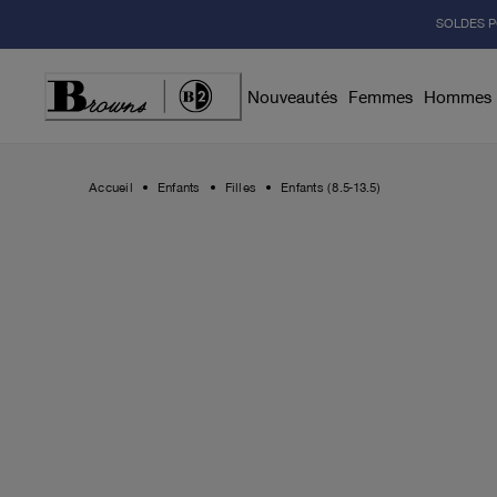
Skip
SOLDES P
to
Content
Nouveautés
Femmes
Hommes
Accueil
Enfants
Filles
Enfants (8.5-13.5)