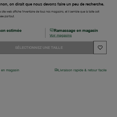
non, on dirait que nous devons faire un peu de recherche.
 site web affiche l'inventaire de tous nos magasins, et il semble que la taille soit
sée partout.
ison estimée
Ramassage en magasin
Voir magasins
SÉLECTIONNEZ UNE TAILLE
r en magasin
Livraison rapide & retour facile