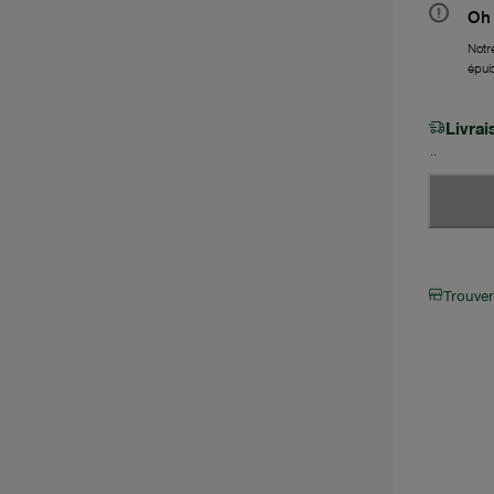
Oh 
Notre
épui
Livra
Trouve