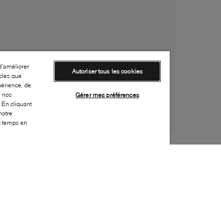
d’améliorer
Autoriser tous les cookies
cles que
périence, de
e nos
Gérer mes préférences
 En cliquant
notre
ut temps en