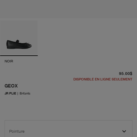
NOIR
pr
95.00$
DISPONIBLE EN LIGNE SEULEMENT
GEOX
JR PLIE
|
Enfants
Pointure