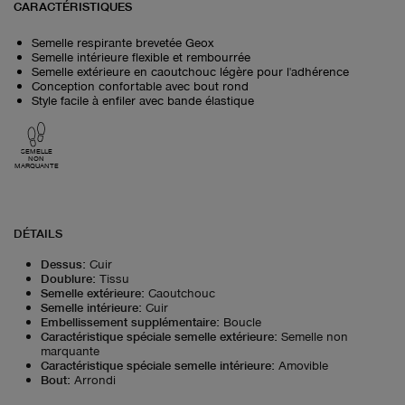
CARACTÉRISTIQUES
Semelle respirante brevetée Geox
Semelle intérieure flexible et rembourrée
Semelle extérieure en caoutchouc légère pour l'adhérence
Conception confortable avec bout rond
Style facile à enfiler avec bande élastique
SEMELLE
NON
MARQUANTE
DÉTAILS
Dessus
:
Cuir
Doublure
:
Tissu
Semelle extérieure
:
Caoutchouc
Semelle intérieure
:
Cuir
Embellissement supplémentaire
:
Boucle
Caractéristique spéciale semelle extérieure
:
Semelle non
marquante
Caractéristique spéciale semelle intérieure
:
Amovible
Bout
:
Arrondi