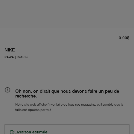
pr
0.00$
NIKE
KAWA
|
Enfants
Oh non, on dirait que nous devons faire un peu de
recherche.
Notre site web affiche l'inventaire de tous nos magasins, et il semble que la
taille soit épuisée partout.
Livraison estimée