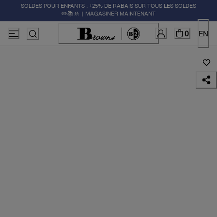
SOLDES POUR ENFANTS : +25% DE RABAIS SUR TOUS LES SOLDES
✏️📚🚸 | MAGASINER MAINTENANT
0
EN