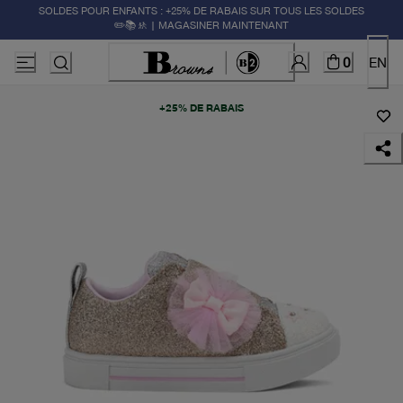
SOLDES POUR ENFANTS : +25% DE RABAIS SUR TOUS LES SOLDES
✏️📚🚸 | MAGASINER MAINTENANT
0
EN
+25% DE RABAIS