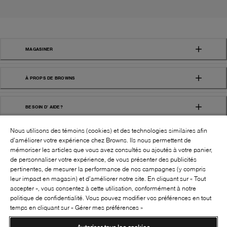
MAGASINER
À PROPS DE BROWNS
BESOIN D' AIDE?
Nous utilisons des témoins (cookies) et des technologies similaires afin
d’améliorer votre expérience chez Browns. Ils nous permettent de
mémoriser les articles que vous avez consultés ou ajoutés à votre panier,
de personnaliser votre expérience, de vous présenter des publicités
pertinentes, de mesurer la performance de nos campagnes (y compris
leur impact en magasin) et d’améliorer notre site. En cliquant sur « Tout
SUIVEZ-NOUS!:
accepter », vous consentez à cette utilisation, conformément à notre
politique de confidentialité. Vous pouvez modifier vos préférences en tout
©
2026
BROWNS SHOES INC. TOUS DROITS
temps en cliquant sur « Gérer mes préférences »
RÉSERVÉS