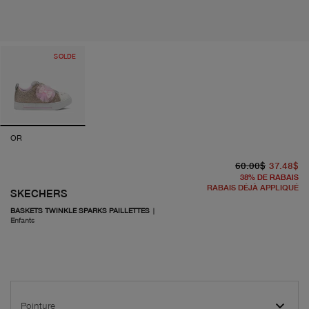
SOLDE
OR
pr
pr
60.00$
37.48$
38
%
DE RABAIS
RABAIS DÉJÀ APPLIQUÉ
SKECHERS
BASKETS TWINKLE SPARKS PAILLETTES
|
Enfants
Pointure