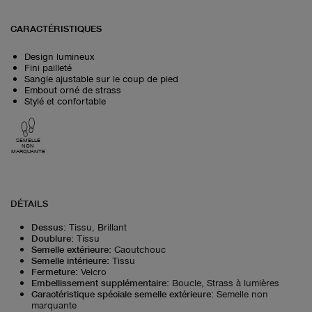
CARACTÉRISTIQUES
Design lumineux
Fini pailleté
Sangle ajustable sur le coup de pied
Embout orné de strass
Stylé et confortable
SEMELLE
NON
MARQUANTE
DÉTAILS
Dessus
:
Tissu, Brillant
Doublure
:
Tissu
Semelle extérieure
:
Caoutchouc
Semelle intérieure
:
Tissu
Fermeture
:
Velcro
Embellissement supplémentaire
:
Boucle, Strass à lumières
Caractéristique spéciale semelle extérieure
:
Semelle non
marquante