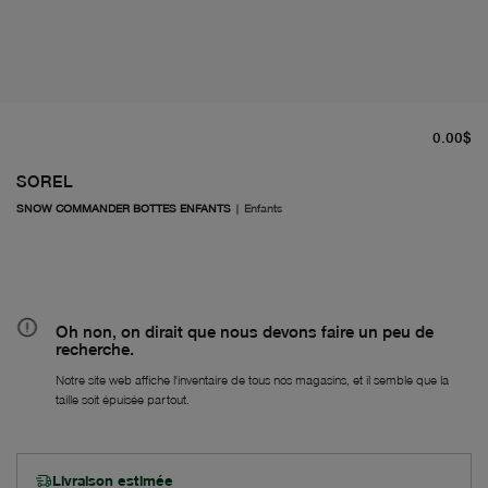
pr
0.00$
SOREL
SNOW COMMANDER BOTTES ENFANTS
|
Enfants
Oh non, on dirait que nous devons faire un peu de
recherche.
Notre site web affiche l'inventaire de tous nos magasins, et il semble que la
taille soit épuisée partout.
Livraison estimée