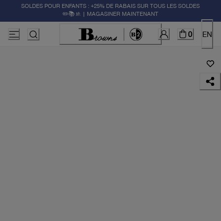
SOLDES POUR ENFANTS : +25% DE RABAIS SUR TOUS LES SOLDES
✏️📚🚸 | MAGASINER MAINTENANT
0
EN