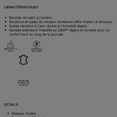
CARACTÉRISTIQUES
Boucles en satin à l’arrière.
Doublure en peau de mouton moelleuse offre chaleur et douceur.
Suède résistant à l’eau résiste à l’humidité légère.
Semelle extérieure Treadlite by UGG™ légère et durable pour un
confort tout au long de la journée.
RÉSISTANT À
MATÉRIAUX
L'EAU
RECYCLÉS
DOUBLURE
EN PEAU DE
MOUTON
DÉTAILS
Dessus
:
Suède