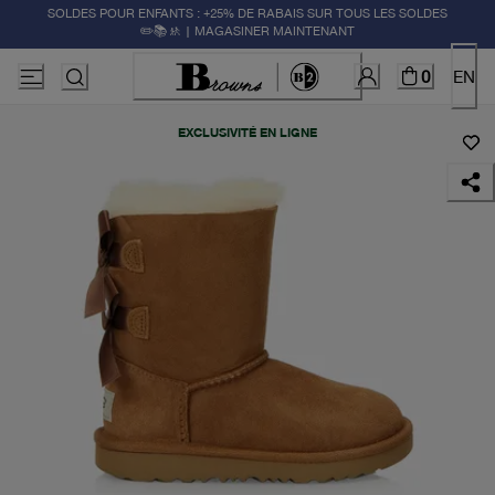
SOLDES POUR ENFANTS : +25% DE RABAIS SUR TOUS LES SOLDES
✏️📚🚸 | MAGASINER MAINTENANT
0
EN
EXCLUSIVITÉ EN LIGNE