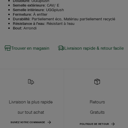
Doublure
:
UGGplush
Semelle extérieure
:
CAV/ E
Semelle intérieure
:
UGGplush
Fermeture
:
À enfiler
Durabilité
:
Partiellement éco, Matériau partiellement recyclé
Résistance à l'eau
:
Résistant à l'eau
Bout
:
Arrondi
Trouver en magasin
Livraison rapide & retour facile
Livraison la plus rapide
Retours
sur tout achat
Gratuits
SUIVEZ VOTRE COMMANDE
POLITIQUE DE RETOUR