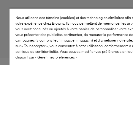
Nous utilisons des témoins (cookies) et des technologies similaires afin 
votre expérience chez Browns. Ils nous permettent de mémoriser les arti
vous avez consultés ou ajoutés à votre panier, de personnaliser votre ex
vous présenter des publicités pertinentes, de mesurer la performance d
campagnes (y compris leur impact en magasin) et d’améliorer notre site.
sur « Tout accepter », vous consentez à cette utilisation, conformément à 
politique de confidentialité. Vous pouvez modifier vos préférences en to
cliquant sur « Gérer mes préférences »
Le changement, ça fait du bien à tout le monde. La
Lowmel dégage des ondes nostalgiques de la côte
Ouest de la meilleure façon qui soit. Les gros lacets
ronds sont faits pour être portés ouverts et desserrés.
UGG a opté pour des matériaux doux, inspirés du
printemps, qui rappellent les baskets classiques.
Fabriquée avec une tige en suède et tissu, ils ont ajouté
une claque en maille à la Lowmel pour pouvoir la porter
par temps chaud.