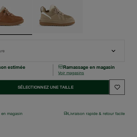
ure
ison estimée
Ramassage en magasin
Voir magasins
SÉLECTIONNEZ UNE TAILLE
r en magasin
Livraison rapide & retour facile