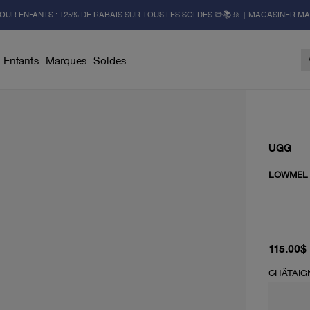
OUR ENFANTS : +25% DE RABAIS SUR TOUS LES SOLDES ✏️📚🚸 | MAGASINER M
Enfants
Marques
Soldes
UGG
LOWMEL
prix actu
115.00$
CHÂTAIG