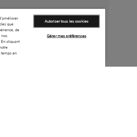
d’améliorer
Autoriser tous les cookies
cles que
périence, de
e nos
Gérer mes préférences
 En cliquant
notre
ut temps en
Style:
UGGX-0828-20-0
Dessus
:
Suède, Tissu
Doublure
:
Tissu
Semelle extérieure
:
CAV/ E
Semelle intérieure
:
UGGplush
Fermeture
:
Velcro
Durabilité
:
Matériau partiellement recyclé