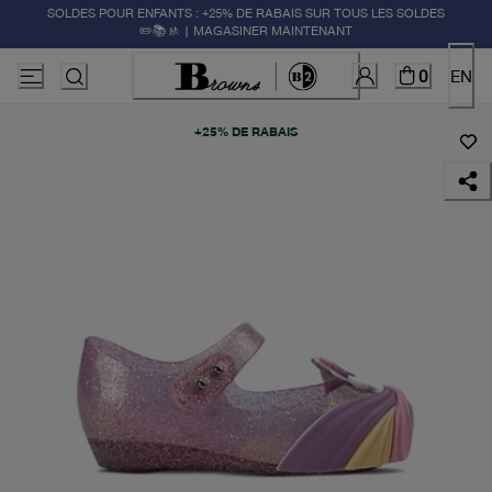
SOLDES POUR ENFANTS : +25% DE RABAIS SUR TOUS LES SOLDES
✏️📚🚸 | MAGASINER MAINTENANT
0
EN
+25% DE RABAIS