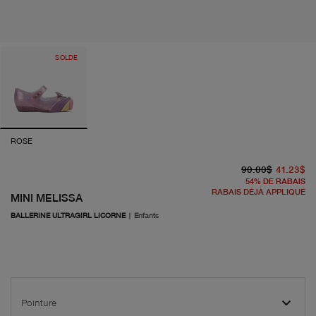
SOLDE
ROSE
pr
pr
90.00$
41.23$
54
%
DE RABAIS
RABAIS DÉJÀ APPLIQUÉ
MINI MELISSA
BALLERINE ULTRAGIRL LICORNE
|
Enfants
Pointure