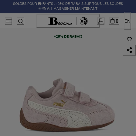
SOLDES POUR ENFANTS : +25% DE RABAIS SUR TOUS LES SOLDES
✏️📚🚸 | MAGASINER MAINTENANT
0
EN
+25% DE RABAIS