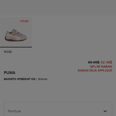
SOLDE
ROSE
pr
pr
80.00$
52.48$
34
%
DE RABAIS
RABAIS DÉJÀ APPLIQUÉ
PUMA
BASKETS SPEEDCAT OG
|
Enfants
Pointure