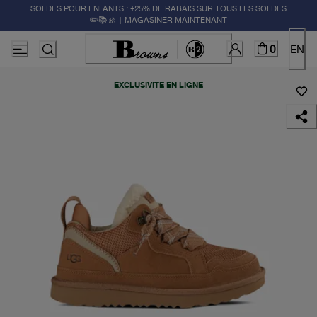
SOLDES POUR ENFANTS : +25% DE RABAIS SUR TOUS LES SOLDES
✏️📚🚸 | MAGASINER MAINTENANT
0
EN
EXCLUSIVITÉ EN LIGNE