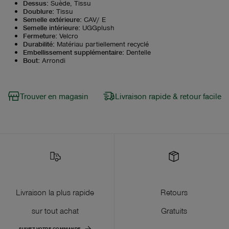
Dessus
:
Suède, Tissu
Doublure
:
Tissu
Semelle extérieure
:
CAV/ E
Semelle intérieure
:
UGGplush
Fermeture
:
Velcro
Durabilité
:
Matériau partiellement recyclé
Embellissement supplémentaire
:
Dentelle
Bout
:
Arrondi
Trouver en magasin
Livraison rapide & retour facile
Livraison la plus rapide
Retours
sur tout achat
Gratuits
SUIVEZ VOTRE COMMANDE