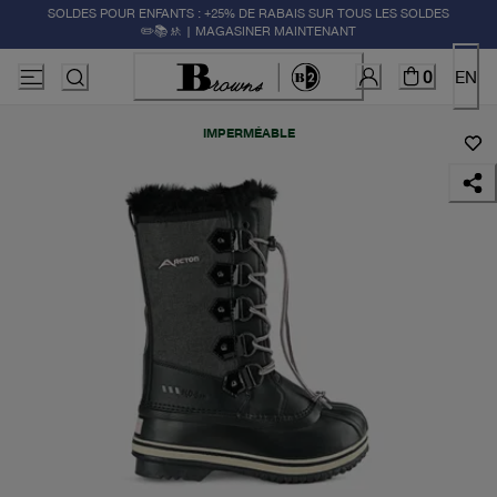
SOLDES POUR ENFANTS : +25% DE RABAIS SUR TOUS LES SOLDES
✏️📚🚸 | MAGASINER MAINTENANT
0
EN
IMPERMÉABLE