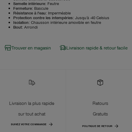
Semelle intérieure
:
Feutre
Fermeture
:
Bascule
Résistance à l'eau
:
Imperméable
Protection contre les intempéries
:
Jusqu'à -40 Celsius
Isolation
:
Chausson intérieure amovible en feutre
Bout
:
Arrondi
Trouver en magasin
Livraison rapide & retour facile
Livraison la plus rapide
Retours
sur tout achat
Gratuits
SUIVEZ VOTRE COMMANDE
POLITIQUE DE RETOUR