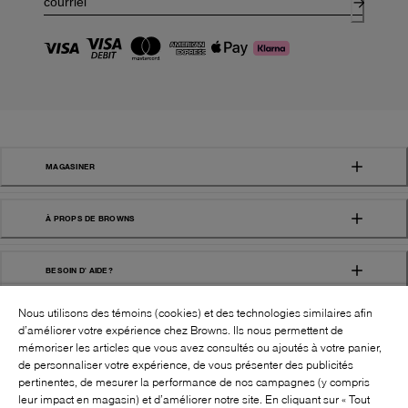
MAGASINER
À PROPS DE BROWNS
BESOIN D' AIDE?
Nous utilisons des témoins (cookies) et des technologies similaires afin
d’améliorer votre expérience chez Browns. Ils nous permettent de
mémoriser les articles que vous avez consultés ou ajoutés à votre panier,
de personnaliser votre expérience, de vous présenter des publicités
pertinentes, de mesurer la performance de nos campagnes (y compris
leur impact en magasin) et d’améliorer notre site. En cliquant sur « Tout
SUIVEZ-NOUS!: