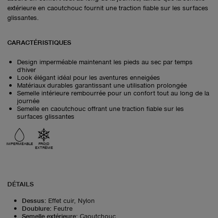
extérieure en caoutchouc fournit une traction fiable sur les surfaces
glissantes.
CARACTÉRISTIQUES
Design imperméable maintenant les pieds au sec par temps
d'hiver
Look élégant idéal pour les aventures enneigées
Matériaux durables garantissant une utilisation prolongée
Semelle intérieure rembourrée pour un confort tout au long de la
journée
Semelle en caoutchouc offrant une traction fiable sur les
surfaces glissantes
IMPERMÉABLE
FROID
EXTRÊME
DÉTAILS
Dessus
:
Effet cuir, Nylon
Doublure
:
Feutre
Semelle extérieure
:
Caoutchouc