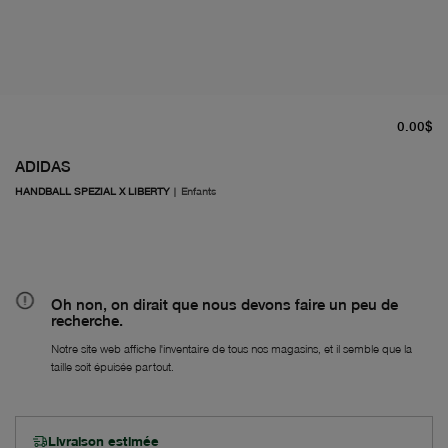
pr
0.00$
ADIDAS
HANDBALL SPEZIAL X LIBERTY
|
Enfants
Oh non, on dirait que nous devons faire un peu de
recherche.
Notre site web affiche l'inventaire de tous nos magasins, et il semble que la
taille soit épuisée partout.
Livraison estimée