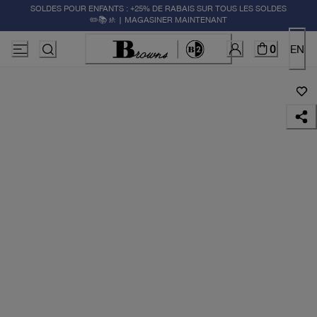
SOLDES POUR ENFANTS : +25% DE RABAIS SUR TOUS LES SOLDES
✏️📚🚸 | MAGASINER MAINTENANT
0
EN