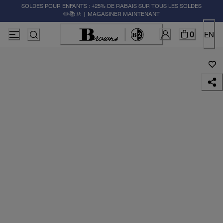
SOLDES POUR ENFANTS : +25% DE RABAIS SUR TOUS LES SOLDES
✏️📚🚸 | MAGASINER MAINTENANT
0
EN