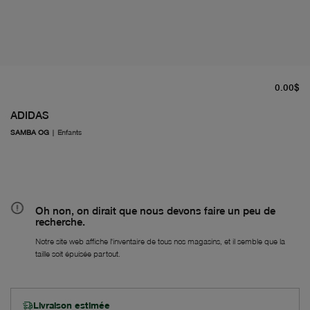
pr
0.00$
ADIDAS
SAMBA OG
|
Enfants
Oh non, on dirait que nous devons faire un peu de
recherche.
Notre site web affiche l'inventaire de tous nos magasins, et il semble que la
taille soit épuisée partout.
Livraison estimée