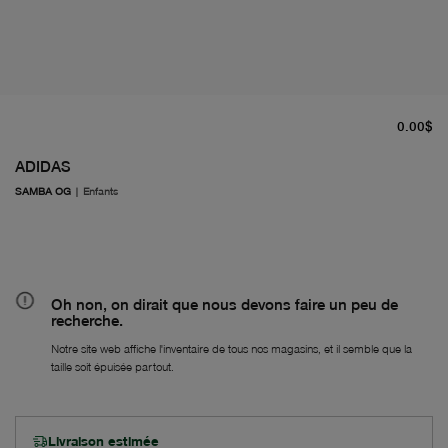
pr
0.00$
ADIDAS
SAMBA OG
|
Enfants
Oh non, on dirait que nous devons faire un peu de
recherche.
Notre site web affiche l'inventaire de tous nos magasins, et il semble que la
taille soit épuisée partout.
Livraison estimée