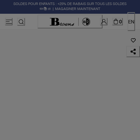
SOLDES POUR ENFANTS : +25% DE RABAIS SUR TOUS LES SOLDES
✏️📚🚸 | MAGASINER MAINTENANT
0
EN