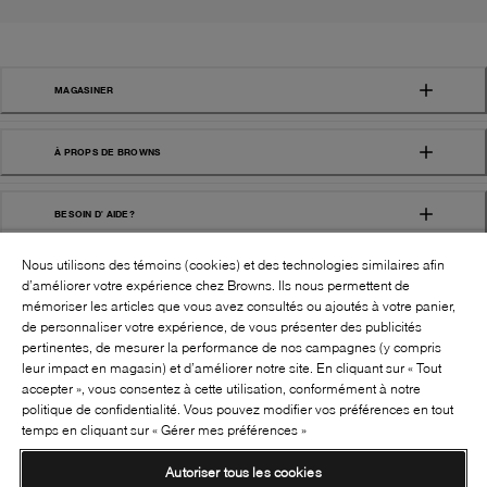
MAGASINER
À PROPS DE BROWNS
BESOIN D' AIDE?
Nous utilisons des témoins (cookies) et des technologies similaires afin
d’améliorer votre expérience chez Browns. Ils nous permettent de
mémoriser les articles que vous avez consultés ou ajoutés à votre panier,
de personnaliser votre expérience, de vous présenter des publicités
pertinentes, de mesurer la performance de nos campagnes (y compris
leur impact en magasin) et d’améliorer notre site. En cliquant sur « Tout
SUIVEZ-NOUS!:
accepter », vous consentez à cette utilisation, conformément à notre
politique de confidentialité. Vous pouvez modifier vos préférences en tout
©
2026
BROWNS SHOES INC. TOUS DROITS
temps en cliquant sur « Gérer mes préférences »
RÉSERVÉS
Autoriser tous les cookies