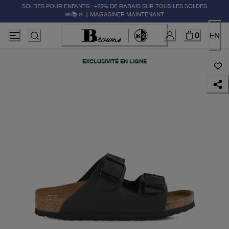
SOLDES POUR ENFANTS : +25% DE RABAIS SUR TOUS LES SOLDES
✏️📚🚸 | MAGASINER MAINTENANT
0
EN
EXCLUSIVITÉ EN LIGNE