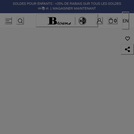
SOLDES POUR ENFANTS : +25% DE RABAIS SUR TOUS LES SOLDES
✏️📚🚸 | MAGASINER MAINTENANT
0
EN