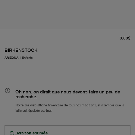
pr
0.00$
BIRKENSTOCK
ARIZONA
|
Enfants
Oh non, on dirait que nous devons faire un peu de
recherche.
Notre site web affiche l'inventaire de tous nos magasins, et il semble que la
taille soit épuisée partout.
Livraison estimée