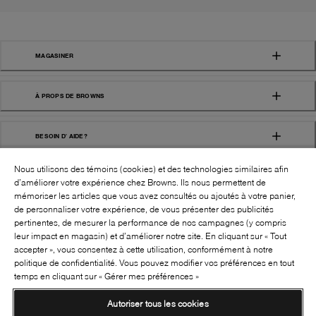
MAGASINER
À PROPS DE BROWNS
BESOIN D' AIDE?
Nous utilisons des témoins (cookies) et des technologies similaires afin
d’améliorer votre expérience chez Browns. Ils nous permettent de
mémoriser les articles que vous avez consultés ou ajoutés à votre panier,
de personnaliser votre expérience, de vous présenter des publicités
pertinentes, de mesurer la performance de nos campagnes (y compris
leur impact en magasin) et d’améliorer notre site. En cliquant sur « Tout
SUIVEZ-NOUS!:
accepter », vous consentez à cette utilisation, conformément à notre
politique de confidentialité. Vous pouvez modifier vos préférences en tout
©
2026
BROWNS SHOES INC. TOUS DROITS
temps en cliquant sur « Gérer mes préférences »
RÉSERVÉS
Autoriser tous les cookies