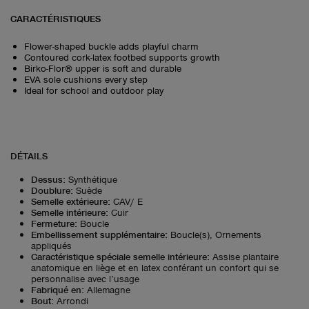
CARACTÉRISTIQUES
Flower-shaped buckle adds playful charm
Contoured cork-latex footbed supports growth
Birko-Flor® upper is soft and durable
EVA sole cushions every step
Ideal for school and outdoor play
DÉTAILS
Dessus
:
Synthétique
Doublure
:
Suède
Semelle extérieure
:
CAV/ E
Semelle intérieure
:
Cuir
Fermeture
:
Boucle
Embellissement supplémentaire
:
Boucle(s), Ornements
appliqués
Caractéristique spéciale semelle intérieure
:
Assise plantaire
anatomique en liège et en latex conférant un confort qui se
personnalise avec l’usage
Fabriqué en
:
Allemagne
Bout
:
Arrondi