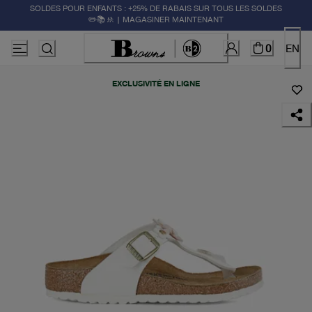
SOLDES POUR ENFANTS : +25% DE RABAIS SUR TOUS LES SOLDES
✏️📚🚸 | MAGASINER MAINTENANT
0
EN
EXCLUSIVITÉ EN LIGNE