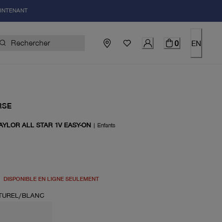
AINTENANT
0
EN
RSE
AYLOR ALL STAR 1V EASY-ON
|
Enfants
el 45.00$
DISPONIBLE EN LIGNE SEULEMENT
TUREL/BLANC