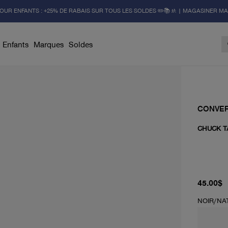
OUR ENFANTS : +25% DE RABAIS SUR TOUS LES SOLDES ✏️📚🚸 | MAGASINER M
Enfants
Marques
Soldes
CONVE
CHUCK T
prix actu
45.00$
NOIR/NA