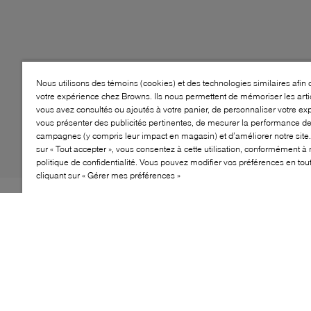
Nous utilisons des témoins (cookies) et des technologies similaires afin 
votre expérience chez Browns. Ils nous permettent de mémoriser les arti
vous avez consultés ou ajoutés à votre panier, de personnaliser votre ex
vous présenter des publicités pertinentes, de mesurer la performance d
campagnes (y compris leur impact en magasin) et d’améliorer notre site.
sur « Tout accepter », vous consentez à cette utilisation, conformément à 
politique de confidentialité. Vous pouvez modifier vos préférences en to
cliquant sur « Gérer mes préférences »
CLASSIQUE FACILE À ENFILER La chaussure
montante chouchou a été repensée pour les enfants,
avec un amorti en mousse souple, des coutures et des
doublures adoucies. Une bande auto-agrippante et des
lacets élastiques permettent de l’enfiler et de l’enlever
facilement, tout en offrant la même coupe que la tige