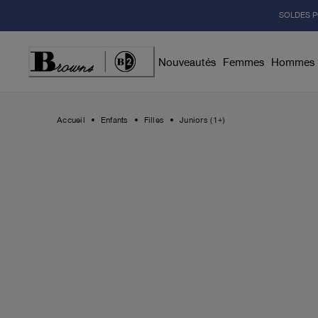
Skip
SOLDES P
to
Content
Nouveautés
Femmes
Hommes
Accueil
Enfants
Filles
Juniors (1+)