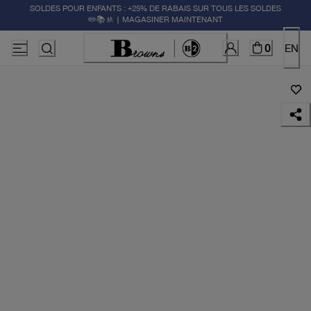
SOLDES POUR ENFANTS : +25% DE RABAIS SUR TOUS LES SOLDES
✏️📚🚸 | MAGASINER MAINTENANT
0
EN