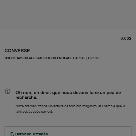
pr
0.00$
CONVERSE
CHUCK TAYLOR ALL STAR CITRON ENFILAGE RAPIDE
|
Enfants
Oh non, on dirait que nous devons faire un peu de
recherche.
Notre site web affiche l'inventaire de tous nos magasins, et il semble que la
taille soit épuisée partout.
Livraison estimée