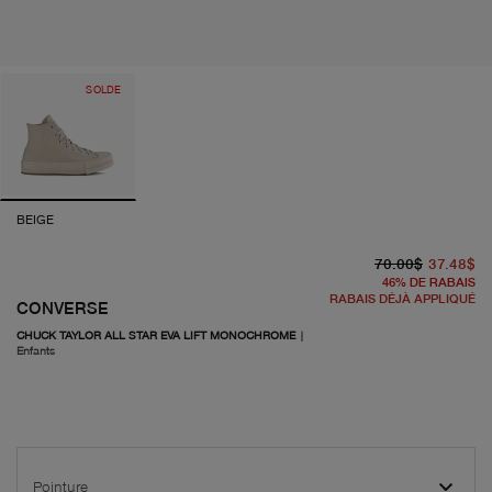
SOLDE
BEIGE
pr
pr
70.00$
37.48$
46
%
DE RABAIS
RABAIS DÉJÀ APPLIQUÉ
CONVERSE
CHUCK TAYLOR ALL STAR EVA LIFT MONOCHROME
|
Enfants
Pointure