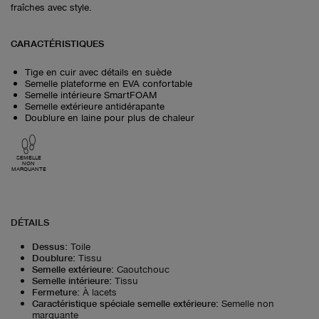
fraîches avec style.
CARACTÉRISTIQUES
Tige en cuir avec détails en suède
Semelle plateforme en EVA confortable
Semelle intérieure SmartFOAM
Semelle extérieure antidérapante
Doublure en laine pour plus de chaleur
SEMELLE
NON
MARQUANTE
DÉTAILS
Dessus
:
Toile
Doublure
:
Tissu
Semelle extérieure
:
Caoutchouc
Semelle intérieure
:
Tissu
Fermeture
:
À lacets
Caractéristique spéciale semelle extérieure
:
Semelle non
marquante