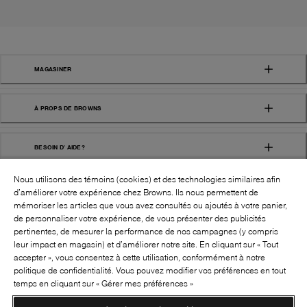
MAGASINER
À PROPS DE BROWNS
BESOIN D' AIDE?
Nous utilisons des témoins (cookies) et des technologies similaires afin
d’améliorer votre expérience chez Browns. Ils nous permettent de
mémoriser les articles que vous avez consultés ou ajoutés à votre panier,
de personnaliser votre expérience, de vous présenter des publicités
pertinentes, de mesurer la performance de nos campagnes (y compris
leur impact en magasin) et d’améliorer notre site. En cliquant sur « Tout
SUIVEZ-NOUS!:
accepter », vous consentez à cette utilisation, conformément à notre
politique de confidentialité. Vous pouvez modifier vos préférences en tout
©
2026
BROWNS SHOES INC. TOUS DROITS
temps en cliquant sur « Gérer mes préférences »
RÉSERVÉS