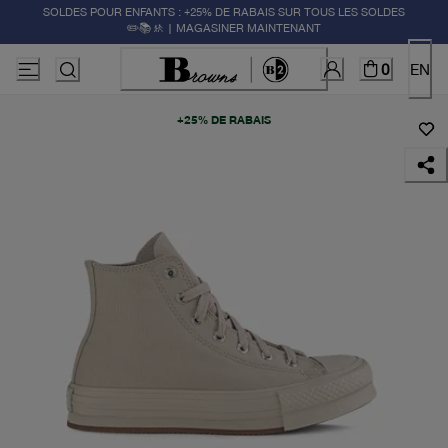
SOLDES POUR ENFANTS : +25% DE RABAIS SUR TOUS LES SOLDES
✏️📚🚸 | MAGASINER MAINTENANT
0
EN
+25% DE RABAIS