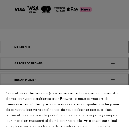
MAGASINER
À PROPS DE BROWNS
BESOIN D' AIDE?
Nous utilisons des témoins (cookies) et des technologies similaires afin
d’améliorer votre expérience chez Browns. Ils nous permettent de
mémoriser les articles que vous avez consultés ou ajoutés à votre panier,
de personnaliser votre expérience, de vous présenter des publicités
pertinentes, de mesurer la performance de nos campagnes (y compris
leur impact en magasin) et d’améliorer notre site. En cliquant sur « Tout
SUIVEZ-NOUS!:
accepter », vous consentez à cette utilisation, conformément à notre