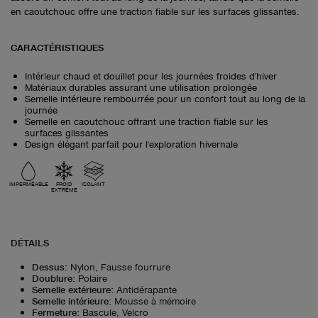
en caoutchouc offre une traction fiable sur les surfaces glissantes.
CARACTÉRISTIQUES
Intérieur chaud et douillet pour les journées froides d'hiver
Matériaux durables assurant une utilisation prolongée
Semelle intérieure rembourrée pour un confort tout au long de la
journée
Semelle en caoutchouc offrant une traction fiable sur les
surfaces glissantes
Design élégant parfait pour l'exploration hivernale
IMPERMÉABLE
FROID
ISOLANT
EXTRÊME
DÉTAILS
Dessus
:
Nylon, Fausse fourrure
Doublure
:
Polaire
Semelle extérieure
:
Antidérapante
Semelle intérieure
:
Mousse à mémoire
Fermeture
:
Bascule, Velcro