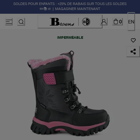
SOLDES POUR ENFANTS : +25% DE RABAIS SUR TOUS LES SOLDES
✏️📚🚸 | MAGASINER MAINTENANT
0
EN
IMPERMÉABLE