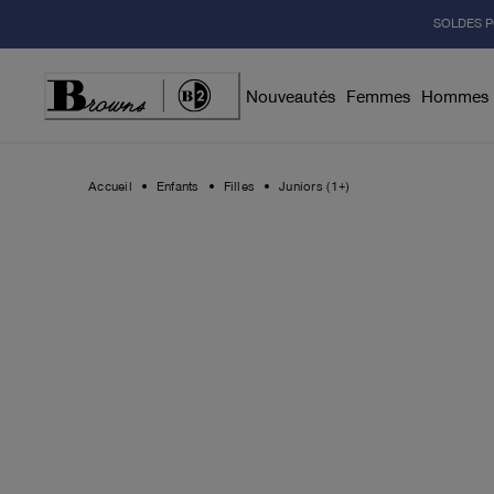
Skip
SOLDES P
to
Content
Nouveautés
Femmes
Hommes
Accueil
Enfants
Filles
Juniors (1+)