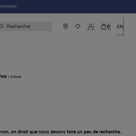
AINTENANT
0
EN
YNN
|
Enfants
el 0.00$
non, on dirait que nous devons faire un peu de recherche.