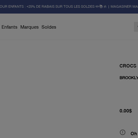
OUR ENFANTS : +25% DE RABAIS SUR TOUS LES SOLDES ✏️📚🚸 | MAGASINER M
Enfants
Marques
Soldes
CROCS
BROOKL
prix actu
0.00$
Oh 