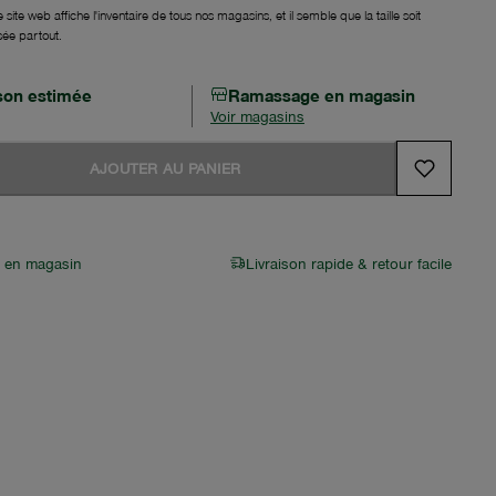
 site web affiche l'inventaire de tous nos magasins, et il semble que la taille soit
sée partout.
ison estimée
Ramassage en magasin
Voir magasins
AJOUTER AU PANIER
r en magasin
Livraison rapide & retour facile