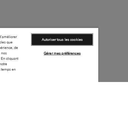
d’améliorer
Autoriser tous les cookies
cles que
périence, de
e nos
Gérer mes préférences
 En cliquant
notre
ut temps en