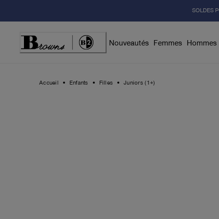
Skip
SOLDES P
to
Content
Nouveautés
Femmes
Hommes
Accueil
Enfants
Filles
Juniors (1+)