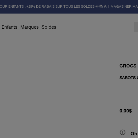
OUR ENFANTS : +25% DE RABAIS SUR TOUS LES SOLDES ✏️📚🚸 | MAGASINER M
Enfants
Marques
Soldes
CROCS
SABOTS 
prix actu
0.00$
Oh 