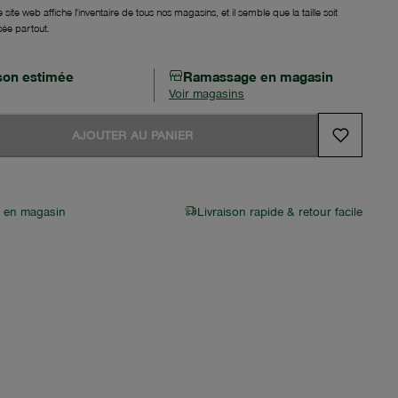
 site web affiche l'inventaire de tous nos magasins, et il semble que la taille soit
sée partout.
ison estimée
Ramassage en magasin
Voir magasins
AJOUTER AU PANIER
r en magasin
Livraison rapide & retour facile