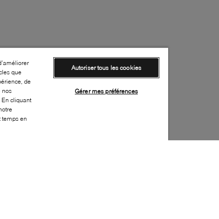
d’améliorer
Autoriser tous les cookies
cles que
périence, de
e nos
Gérer mes préférences
 En cliquant
notre
ut temps en