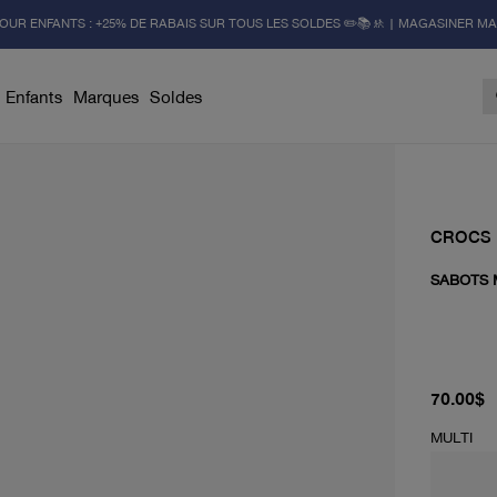
OUR ENFANTS : +25% DE RABAIS SUR TOUS LES SOLDES ✏️📚🚸 | MAGASINER M
Enfants
Marques
Soldes
CROCS
SABOTS 
prix actu
70.00$
MULTI