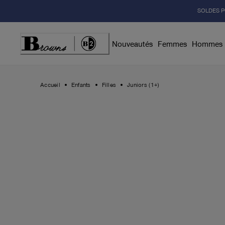
Skip
SOLDES P
to
Content
Nouveautés
Femmes
Hommes
Accueil
Enfants
Filles
Juniors (1+)