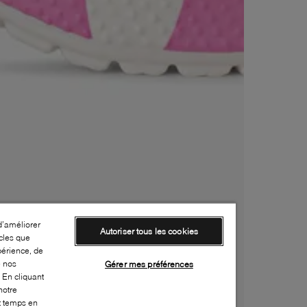
d’améliorer
Autoriser tous les cookies
cles que
périence, de
e nos
Gérer mes préférences
 En cliquant
notre
ut temps en