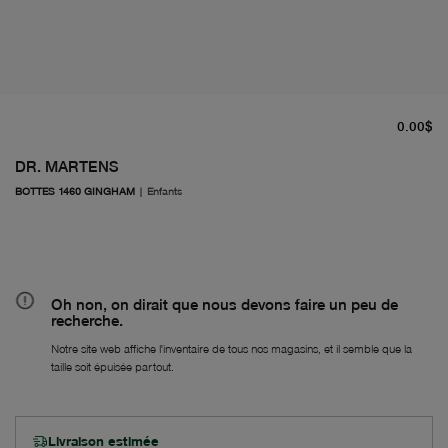
pr
0.00$
DR. MARTENS
BOTTES 1460 GINGHAM
|
Enfants
Oh non, on dirait que nous devons faire un peu de
recherche.
Notre site web affiche l'inventaire de tous nos magasins, et il semble que la
taille soit épuisée partout.
Livraison estimée