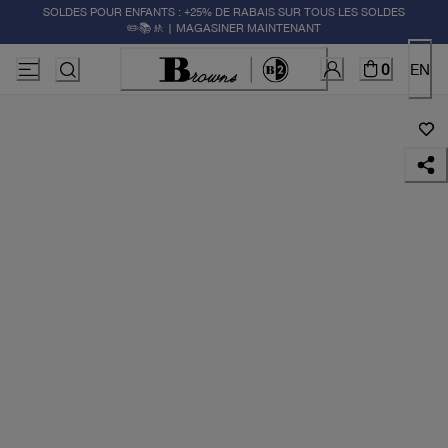
SOLDES POUR ENFANTS : +25% DE RABAIS SUR TOUS LES SOLDES
✏️📚🚸 | MAGASINER MAINTENANT
0
EN