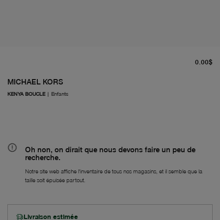
pr
0.00$
MICHAEL KORS
KENYA BOUCLE
|
Enfants
Oh non, on dirait que nous devons faire un peu de
recherche.
Notre site web affiche l'inventaire de tous nos magasins, et il semble que la
taille soit épuisée partout.
Livraison estimée