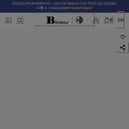
SOLDES POUR ENFANTS : +25% DE RABAIS SUR TOUS LES SOLDES
✏️📚🚸 | MAGASINER MAINTENANT
0
EN