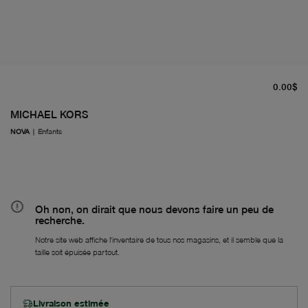
pr
0.00$
MICHAEL KORS
NOVA
|
Enfants
Oh non, on dirait que nous devons faire un peu de
recherche.
Notre site web affiche l'inventaire de tous nos magasins, et il semble que la
taille soit épuisée partout.
Livraison estimée