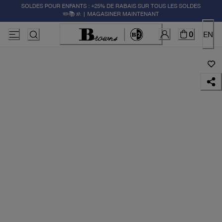
SOLDES POUR ENFANTS : +25% DE RABAIS SUR TOUS LES SOLDES
✏️📚🚸 | MAGASINER MAINTENANT
0
EN